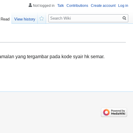
Not logged in
Talk
Contributions
Create account
Log in
Search
Read
View history
Watch
amalan yang tergambar pada kode syair hk semar.